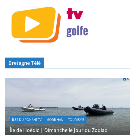
Bretagne Télé
URISME
ÎLES DU PONANT TV
MORBIHAN
TOURIS
e Jour du Zodiac
Île de Hoëdic | Le Beau Fort