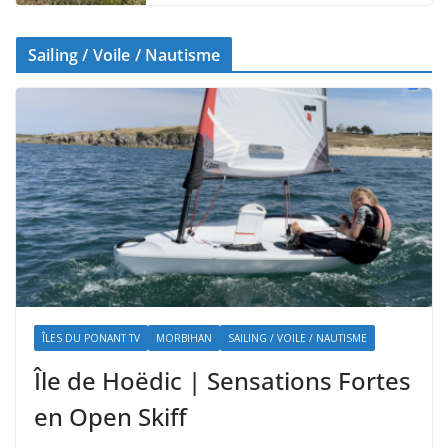
Sailing / Voile / Nautisme
ÎLES DU PONANT TV
MORBIHAN
SAILING / VOILE / NAUTISME
Île de Hoëdic | Sensations Fortes
en Open Skiff