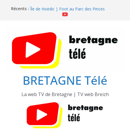
Passer
Récents :
Île de Hoëdic | Dimanche le Jour du Zodiac
au
Île de Hoëdic | Foot au Parc des Pinces
contenu
Île de Hoëdic | Le Paradis Secret sans Voiture
Île de Hoëdic | Le Sémaphore ouvert au Public
Île de Hoëdic | Sensations Fortes en Open Skiff
BRETAGNE Télé
La web TV de Bretagne | TV web Breizh