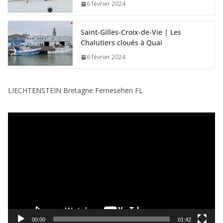
6 février 2024
Saint-Gilles-Croix-de-Vie | Les
Chalutiers cloués à Quai
6 février 2024
LIECHTENSTEIN Bretagne Fernesehen FL
L
e
c
t
e
u
r
v
i
00:00
01:42