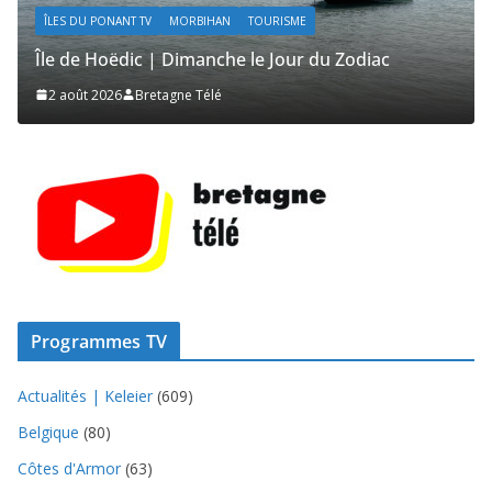
RISME
ÎLES DU PONANT TV
MORBIHAN
TOURISME
 Jour du Zodiac
Île de Hoëdic | Le Beau Fort
1 août 2026
Bretagne Télé
Programmes TV
Actualités | Keleier
(609)
Belgique
(80)
Côtes d'Armor
(63)