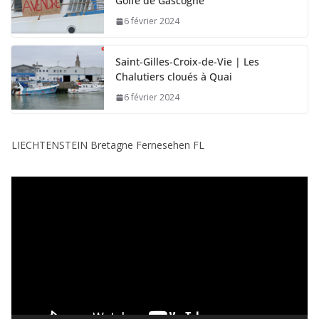
Golfe de Gascogne
6 février 2024
Saint-Gilles-Croix-de-Vie | Les
Chalutiers cloués à Quai
6 février 2024
LIECHTENSTEIN Bretagne Fernesehen FL
L
e
c
t
e
u
r
v