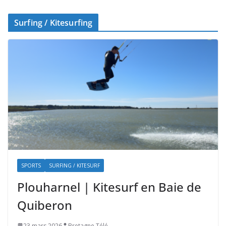
Surfing / Kitesurfing
SPORTS
SURFING / KITESURF
Plouharnel | Kitesurf en Baie de
Quiberon
23 mars 2026
Bretagne Télé