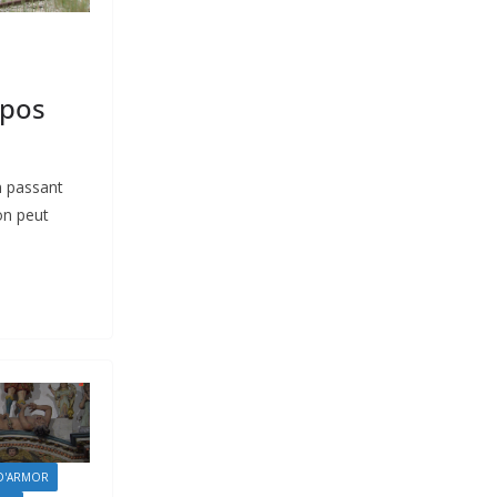
epos
n passant
on peut
D'ARMOR