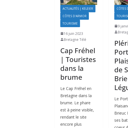
ACTUALITÉS | KELEIER
CÔTES 
CÔTES D'ARMOR
TOURIS
TOURISME
9 janv
Breta
16 juin 2023
Bretagne Télé
Plér
Cap Fréhel
Port
| Touristes
Plai
dans la
de S
brume
Brie
Lég
Le Cap Fréhel en
Bretagne dans la
Le Port
brume. Le phare
Plaisan
est à peine visible,
Brieuc 
rendant le site
ses ba
encore plus
coeur d