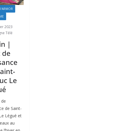
D'ARMOR
ME
ier 2023
gne Télé
in |
 de
sance
aint-
uc Le
ué
 de
ce de Saint-
Le Légué et
teaux au
e l’hiver en