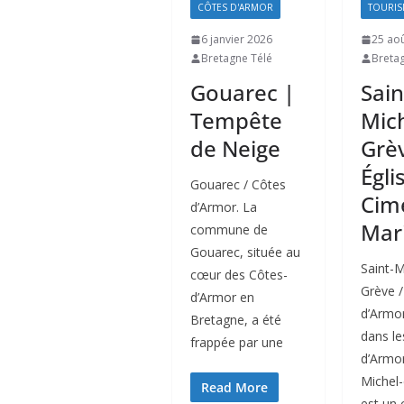
CÔTES D'ARMOR
TOURIS
6 janvier 2026
25 ao
Bretagne Télé
Breta
Gouarec |
Sain
Tempête
Mich
de Neige
Grè
Égli
Gouarec / Côtes
Cim
d’Armor. La
Mar
commune de
Gouarec, située au
Saint-M
cœur des Côtes-
Grève /
d’Armor en
d’Armor
Bretagne, a été
dans le
frappée par une
d’Armor
Michel
Read More
est un