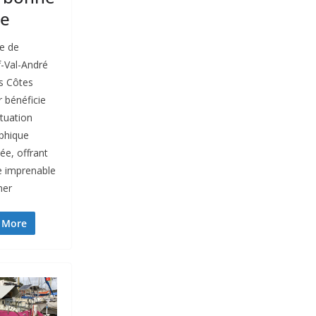
ge
e de
-Val-André
s Côtes
 bénéficie
ituation
phique
iée, offrant
e imprenable
mer
 More