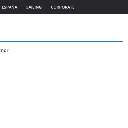
ESPAÑA
SAILING
CORPORATE
ÎLES DU PONANT TV
MORBIHAN
SPORTS
EMENTS
rmor
Île de Hoëdic | Foot au
 Chevaux
Parc des Pinces
he
9 août 2026
Bretagne Télé