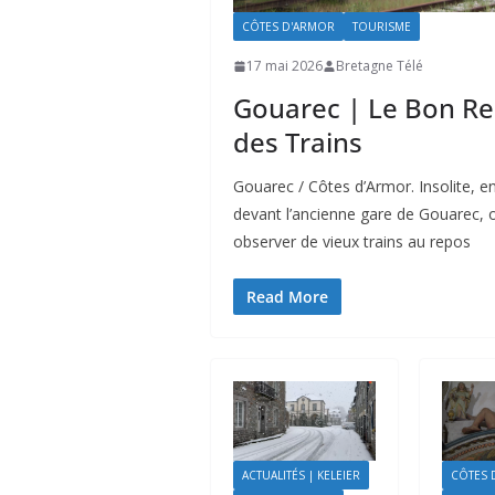
CÔTES D'ARMOR
TOURISME
17 mai 2026
Bretagne Télé
Gouarec | Le Bon R
des Trains
Gouarec / Côtes d’Armor. Insolite, e
devant l’ancienne gare de Gouarec, 
observer de vieux trains au repos
Read More
ACTUALITÉS | KELEIER
CÔTES 