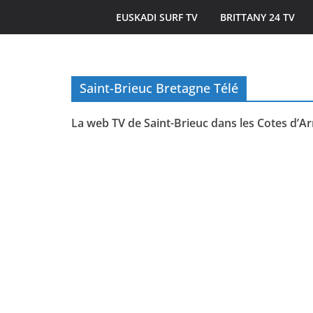
EUSKADI SURF TV
BRITTANY 24 TV
Saint-Brieuc Bretagne Télé
MORBIHAN
TOURISME
VARIÉTÉS / CULTURE / DIVERTISS
La web TV de Saint-Brieuc dans les Cotes d’A
Quiberon | Les
de la Place Hoc
21 juin 2026
Bretagne Télé