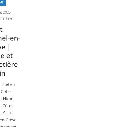
ME
ût 2025
gne Télé
t-
el-en-
ve |
se et
etière
in
ichel-en-
 Côtes
. Niché
s Côtes
, Saint-
-en-Grève
 charmant