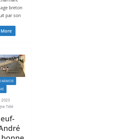
llage breton
uit par son
 More
D'ARMOR
ME
n 2023
gne Télé
neuf-
André
a bonne