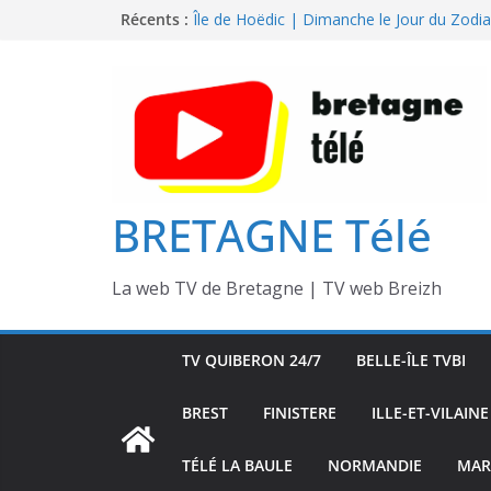
Île de Hoëdic | Sensations Fortes en Open
Passer
Récents :
Île de Hoëdic | Dimanche le Jour du Zodi
au
Île de Hoëdic | Foot au Parc des Pinces
contenu
Île de Hoëdic | Le Paradis Secret sans Voi
Île de Hoëdic | Le Sémaphore ouvert au P
BRETAGNE Télé
La web TV de Bretagne | TV web Breizh
TV QUIBERON 24/7
BELLE-ÎLE TVBI
BREST
FINISTERE
ILLE-ET-VILAINE
TÉLÉ LA BAULE
NORMANDIE
MAR