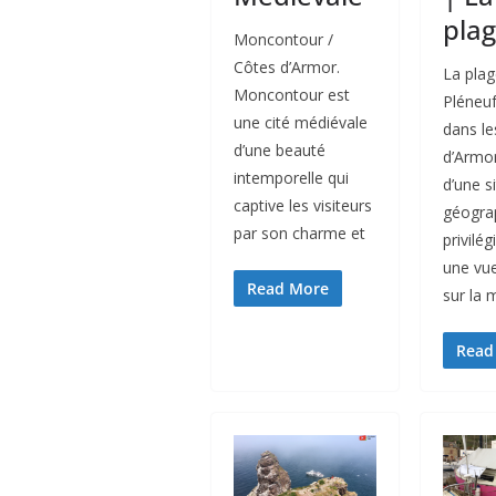
pla
Moncontour /
Côtes d’Armor.
La plag
Moncontour est
Pléneuf
une cité médiévale
dans le
d’une beauté
d’Armor
intemporelle qui
d’une s
captive les visiteurs
géogra
par son charme et
privilég
une vu
Read More
sur la 
Read