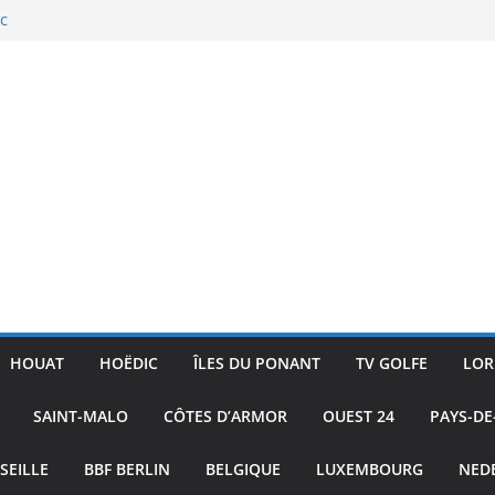
 Skiff
ac
ture
ublic
HOUAT
HOËDIC
ÎLES DU PONANT
TV GOLFE
LOR
SAINT-MALO
CÔTES D’ARMOR
OUEST 24
PAYS-DE
SEILLE
BBF BERLIN
BELGIQUE
LUXEMBOURG
NED