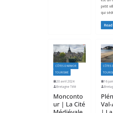
petit vi
qui séd
Read
CÔTES D'ARMOR
CÔTES 
TOURISME
TOURIS
20 avril 2024
16 jui
Bretagne Télé
Breta
Monconto
Plé
ur | La Cité
Val-
Médiévale
| L